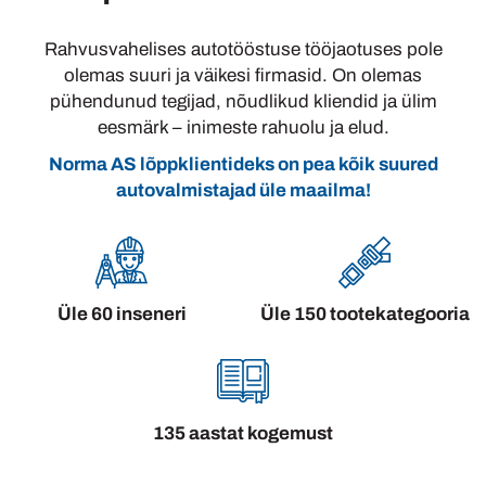
Rahvusvahelises autotööstuse tööjaotuses pole
olemas suuri ja väikesi firmasid. On olemas
pühendunud tegijad, nõudlikud kliendid ja ülim
eesmärk – inimeste rahuolu ja elud.
Norma AS lõppklientideks on pea kõik suured
autovalmistajad üle maailma!
Üle 60 inseneri
Üle 150 tootekategooria
135 aastat kogemust